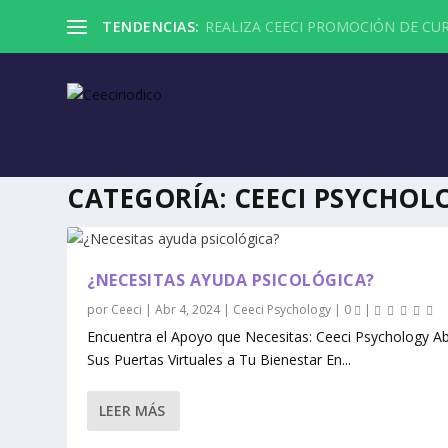
TENDENCIAS:
REALIZA CEECI PROMOCIÓN DE CUR
CATEGORÍA:
CEECI PSYCHOL
¿NECESITAS AYUDA PSICOLÓGICA?
por
Ceeci
|
Abr 4, 2024
|
Ceeci Psychology
|
0
|
Encuentra el Apoyo que Necesitas: Ceeci Psychology A
Sus Puertas Virtuales a Tu Bienestar En...
LEER MÁS