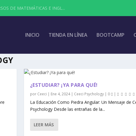
SOS DE MATEMÁTICAS E INGL...
INICIO
TIENDA EN LÍNEA
BOOTCAMP
OGY
¿ESTUDIAR? ¡YA PARA QUÉ!
por
Ceeci
|
Ene 4, 2024
|
Ceeci Psychology
|
0
|
bre
La Educación Como Piedra Angular: Un Mensaje de C
Psychology Desde las entrañas de la...
LEER MÁS